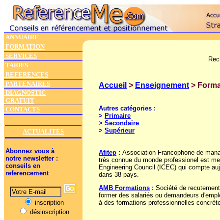
ANNUAIRE
FORMATION
SERVICES
Rec
TARIFS
REFERENCES
PARTENAIRES
Accueil
>
Enseignement
> Forma
DIAGNOSTIC
GRATUIT
Autres catégories :
CONTACTS
>
Primaire
>
Secondaire
>
Supérieur
ACTUALITES
Abonnez vous à
Afitep
:
Association Francophone de manag
notre newsletter :
très connue du monde professionel est mem
conseils en
Engineering Council (ICEC) qui compte auj
referencement
dans 38 pays.
AMB Formations
:
Société de recutement e
former des salariés ou demandeurs d'emploi
à des formations professionnelles concrèt
inscription
désinscription